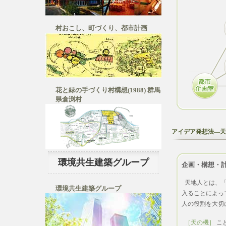
村おこし、町づくり、都市計画
花と緑の手づくり村構想(1988) 群馬
県倉渕村
アイデア発想法―天
環境共生建築グループ
企画・構想・
天地人とは、
環境共生建築グループ
入ることによっ
人の役割を大切
［天の機］
こ