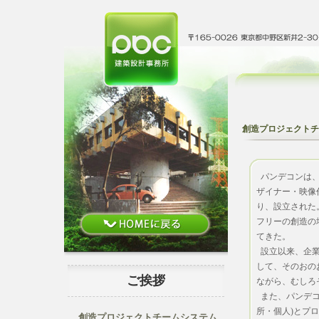
創造プロジェクトチ
パンデコンは、
ザイナー・映像
り、設立された
フリーの創造の
てきた。
設立以来、企業
して、そのおの
ご挨拶
ながら、むしろ
また、パンデ
所・個人)とプ
創造プロジェクトチームシステム