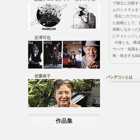
で独立に活動す
ムのシステムを
現在このプロ
た組織として、
体験しなかった
にチャレンジし
近澤可也
今後とも、構
ウハウ・知識を
換・統台する組
岩重恭子
パンデコンとは
作品集