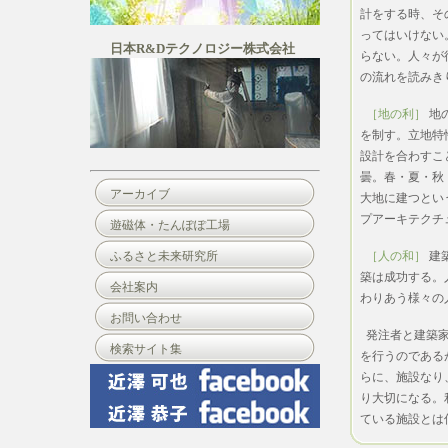
計をする時、そ
ってはいけない
日本R&Dテクノロジー株式会社
らない。人々が
の流れを読みき
［地の利］
地
を制す。立地特
設計を合わすこ
曇。春・夏・秋
アーカイブ
大地に建つとい
プアーキテクチ
遊磁体・たんぽぽ工場
ふるさと未来研究所
［人の和］
建
築は成功する。
会社案内
わりあう様々の
お問い合わせ
発注者と建築
検索サイト集
を行うのである
らに、施設なり
り大切になる。
ている施設とは