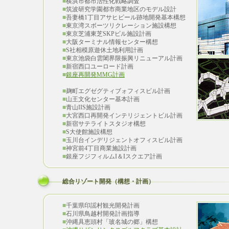
■
横浜市都市活性化戦略調査
■
筑波研究学園都市商業地区のモデル設計
■
吾妻橋1丁目アサヒビール跡地開発基本構想
■
東京湾スボーツリクレーション施設構想
■
東京芝浦東芝SKPビル施設計画
■
大阪ターミナル情報センター構想
■
S社相模原遊休土地利用計画
■
東京池袋白雲闍界限振興リニューアル計画
■
新宿西口ユーロード計画
■
銀座再開発MMG計画
■
麹町エグゼグティブォフィスビル計画
■
山王文化センター基本計画
■
青山IIS施設計画
■
大宮西口再開発インテリジェントビル計画
■
新宿サテライトスタジオ構想
■
S大使館施設構想
■
玉川台インデリジェントオフィスビル計画
■
神宮前4丁目商業施設計画
■
銀座フジフィルムI＆Iスクエア計画
総合リゾート開発（構想・計画）
■
千葉県印謡村観光開発計画
■
石川県鳥越村開発計画指導
■
沖縄具恵頭村「玻名城の郷」構想