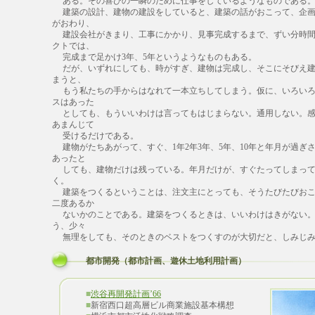
ある。その喜びの一瞬のために仕事をしているようなものである
建築の設計、建物の建設をしていると、建築の話がおこって、企画
がおわり、
建設会社がきまり、工事にかかり、見事完成するまで、ずい分時間
クトでは、
完成まで足かけ3年、5年というようなものもある。
だが、いずれにしても、時がすぎ、建物は完成し、そこにそびえ建
まうと、
もう私たちの手からはなれて一本立ちしてしまう。仮に、いろいろ
スはあった
としても、もういいわけは言ってもはじまらない。通用しない。感
あまんじて
受けるだけである。
建物がたちあがって、すぐ、1年2年3年、5年、10年と年月が過ぎ
あったと
しても、建物だけは残っている。年月だけが、すぐたってしまって
く。
建築をつくるということは、注文主にとっても、そうたびたびおこ
二度あるか
ないかのことである。建築をつくるときは、いいわけはきがない。
う、少々
無理をしても、そのときのベストをつくすのが大切だと、しみじみ
都市開発（都市計画、遊休土地利用計画）
■
渋谷再開発計画’66
■
新宿西口超高層ビル商業施設基本構想