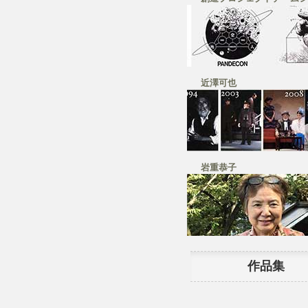
近澤可也
岩重恭子
作品集