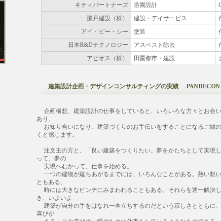
キティパートナーズ
造園設計
瀬戸建設（株）
建設・デイサービス
アイ・ピー・シー
塗装
日本R&Dテクノロジー
アスベスト除去
アビオス（株）
田園都市・建設
建築設計企画・デザインコンサルティングの実績 -PANDECON RE
企画構想、建築設計の仕事をしていると、いろいろな方々とお会
あり、
お知り合いになり、建築づくりのお手伝いをすることになるご縁の
くと感じます。
注文主の方と、「良い建築をつくりたい。夢をかたちとして実現し
って、夢の
実現へむかって、仕事を始める。
一つの建物が建ちあがるまでには、いろんなことがある。熱い想い
ともある。
時には大きなピンチにみまわれることもある。それらを逐一解決し
き、いよいよ
建築が自分の手をはなれ一本立ちするのだという寂しさとともに、
喜びが