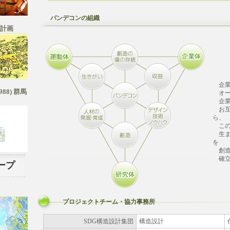
パンデコンの組織
計画
企
8) 群馬
オー
企業
お互
ら、
この
生ま
を
創造
確立
ープ
プロジェクトチーム・協力事務所
SDG構造設計集団
構造設計