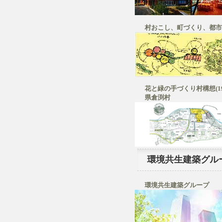
村おこし、町づくり、都市
花と緑の手づくり村構想(198
県倉渕村
環境共生建築グル
環境共生建築グループ