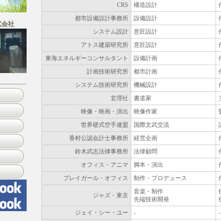
CRS
構造設計
都市設備設計事務所
設備設計
式会社
システム設計
意匠設計
アトス建築研究所
意匠設計
東海エネルギーコンサルタント
設備計画
計画技術研究所
都市計画
システム技術研究所
機械設計
玄理社
書道家
映像・映画・演出
映像作家
世界硬式空手連盟
国際文武交流
香村公認会計士事務所
経営企画
鈴木武志法律事務所
法律顧問
オフィス・アニマ
脚本・演出
プレイガール・オフィス
制作・プロデュース
音楽・制作
ジャズ・東京
先端技術開発
ジェイ・シー・ユー
-
-