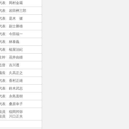
代表 岡村金蔵
代表 岩田桝三郎
代表 是木 健
代表 副士勝雄
代表 今田福一
代表 林泰義
代表 槌屋治紀
主幹 花井由雄
監督 吉川透
議長 久高正之
代表 香村正雄
代表 鈴木武志
代表 永島直樹
代表 桑原幸子
役員 稲岡邦弥
役員 川口正夫