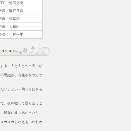
CEO 池田充優
代表 瀬戸良幸
代表 稲葉清
代表 大越司
会長 小林一年
SULTS-
いする。人と人との出会いが
不思議さ、有難さをつくづ
たい」という同じ目的をも
で、夜を微して語り合うこ
、建築が建ちあがったと
スガスガしいえもいわれぬ