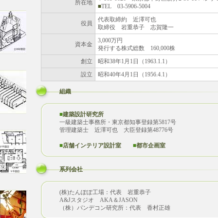
所在地
■
TEL 03-5906-5004
代表取締約 近澤可也
役員
取締役 岩重恭子 志賀隆一
3,000万円
資本金
発行する株式総数 160,000株
創立
昭和38年1月1日（1963.1.1）
設立
昭和40年4月1日（1956.4.1）
組織
■
建築設計研究所
一級建築士事務所・東京都知事登録第5817号
管理建築士 近澤可也 大臣登録第48776号
■
店舗インテリア設計室
■
都市企画室
系列会社
(株)たんぽぽ工場：代表 岩重恭子
A&Jスタジオ AKA＆JASON
（株）パンデコン研究所：代表 香村正雄