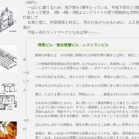
（400%）
一ぱいに建てるため、地下階を1層半とっている。半地下部分と1階
むかって開き、3階・4階・5階はコンクリートの壁で閉鎖的な空間
打放しで
出来た壁に、外部環境と対立し、浮かびあがらせるために、人工色
築が
千駄ヶ谷のランドマークとなれば幸い――。
商業ビル・複合積層ビル・レストランビル
------------------------------------------------------------------------------
建築の外観とは、その内面に展開される内部空間の働きとは別に、独立し
合、
この情報的意味価値は充分追求しなければならない。具体的には、この情報
――ボデースタイルと外壁のもつ色彩――ボデーカラーと2つの系をもつ。
ーは
それぞれ自己を主張し、他とたやすく識別され、環境から抜けだし、人間の
して
計画されなければならない。そこを訪れる人の記憶に永く残りその人の歴史
人、
隣人、たまたま通りかかる人、関係ない人………建築はそれらの人々の内部
われわれは見馴れたものと、良い悪いという価値判断をとり違えているので
これまでに知りそめたもの、すでに一度経験したものに安心する。慣れはそ
見知らぬもの、奇妙キテレツなもの、いかがわしいものはそれをもって拒
われわれの事物に対する判断が、如何にこれまですごしてきた生活、環境、
その
ほんの少しばかりの体験を、後生大事にかかえこみ狭い貧しい世界から一歩
の
貧困が、新しい出会いの可能性を回避させようとする。馴れ、固定観念がわ
閉じこめる。われわれの周囲にはわれわれが恐れから切りすてた色、かたち