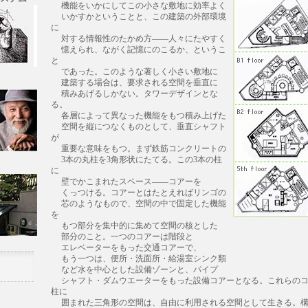
機能をいかにしてこの小さな敷地に効率よく
いかすかということと、この建築の外部環境
に
対する情報性のたかめ方――人々にたやすく
憶えられ、ながく記憶にのこるか、というこ
と
であった。このような著しく小さい敷地に
建築する場合は、要求される空間を垂直に
積みあげるしかない。タワーデザインとな
る。
各層によって異なった機能をもつ積み上げた
空間を縦につなくものとして、垂直シャフト
が
重要な意味をもつ。まず鉄筋コンクリートの
3本の丸柱を3角形状にたてる。この3本の柱
に
壁でかこまれたスペース――コアーを
くっつける。コアーとはたとえればリンゴの
芯のようなもので、空間の中で固定した機能
を
もつ部分を集中的に集めて空間の核とした
部分のこと。一つのコアーは階段と
エレベーターをもった交通コアーで、
もう一つは、便所・洗面所・給湯室シンク類
など水を中心とした設備ゾーンと、パイプ
シャフト・ダムウエーターをもった設備コアーとなる。これらのコ
柱に
囲まれた三角形の空間は、自由に利用される空間として生きる。構