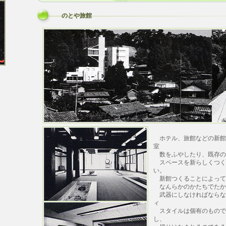
のとや旅館
ホテル、旅館などの新館
室
数をふやしたり、既存の
スペースを新らしくつく
い。
新館つくることによって
なんらかのかたちでたか
武器にしなければならな
ィ
スタイルは個有のもので
し、