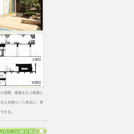
の居間、寝室をもつ母屋と
主人夫婦という具合に、世
できる。