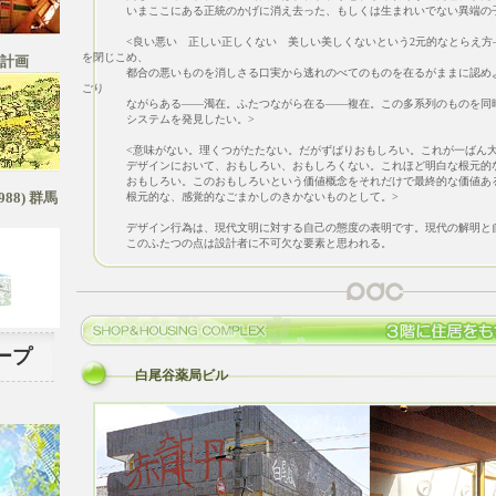
いまここにある正統のかげに消え去った、もしくは生まれいでない異端の子
<良い悪い 正しい正しくない 美しい美しくないという2元的なとらえ方―
を閉じこめ、
計画
都合の悪いものを消しさる口実から逃れのべてのものを在るがままに認めよ
ごり
ながらある――濁在。ふたつながら在る――複在。この多系列のものを同時
システムを発見したい。>
<意味がない。理くつがたたない。だがずばりおもしろい。これが一ばん大
デザインにおいて、おもしろい、おもしろくない。これほど明白な根元的な
おもしろい。このおもしろいという価値概念をそれだけで最終的な価値ある
8) 群馬
根元的な、感覚的なごまかしのきかないものとして。>
デザイン行為は、現代文明に対する自己の態度の表明です。現代の解明と自
このふたつの点は設計者に不可欠な要素と思われる。
ープ
白尾谷薬局ビル