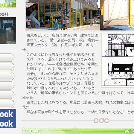
式会社
白尾谷ビルは、店舗と住宅が同一建物で計画
されている。1階 店舗―薬局 2階 店舗―
喫茶スナック 3階 住宅―老夫婦、若夫
婦。
このように各々異なった機能を要求される
スペースを、層で分けて積み上げてみると
わかりやすい――複合機能積層ビル。今回の
計画では、これまで地面上にあった住宅
部分が、地面から離れて、そっくりそのまま
3階のレベルにもち上ったというかたちに
なっている。住居部分のプランは、母屋と
離れが中庭をへだてて向かいあっていると
いう古い町屋の形式からヒントを得ている。中庭をはさんで、洋室
和室を
主体とした離れをつくる。母屋には若主人夫婦、離れの和室には老
代の
異なる家族が独立性を守りながらも、一緒の生活をいとなむことが