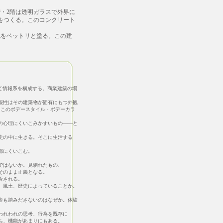
・2階は透明ガラスで外界に
をつくる。このコンクリート
をベットリと塗る。この建
て情報系を構成する。商業建築の場
性はその建築物が固有にもつ外観
このボデースタイル・ボデーカラ
心理にくいこみかすいもの――と
の中に生きる。そこに生活する
にくいこむ。
はないか。見馴れたもの、
のまま正義となる。
否される。
風土、歴史によっていることか。
も踏みださないのはなぜか。体験
れわれの思考、行為を既存に
、機能があまりにもある。