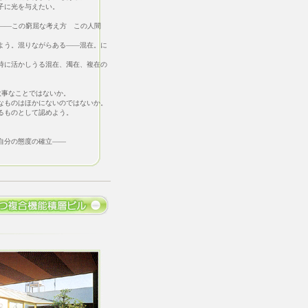
に光を与えたい。
―この窮屈な考え方 この人間
う。混りながらある――混在。に
に活かしうる混在、濁在、複在の
事なことではないか。
ものはほかにないのではないか。
ものとして認めよう。
分の態度の確立――