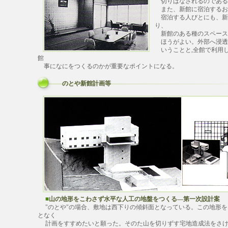
切りはなされるのである
また、新館に宿泊するお
宿泊する人びとにも、新
り、
新館のある種のスペース
ほうがよい。外部へ浸透
いうことと,全館で利用
館
事になにをつくるのかが重要なポイントになる。
のとや新館計画等
■
山の地形をこわさず水平な人工の地盤をつくる―第一次設計案
"のとや"の場合、敷地は西下りの傾斜面となっている。この地形を
となく
計画をすすめたいと願った。そのた山を切りずす宅地造成法をさけ