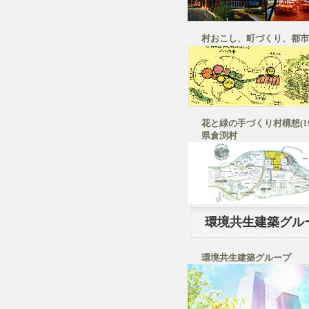
村おこし、町づくり、都市
花と緑の手づくり村構想(198
県倉渕村
環境共生建築グル
環境共生建築グループ