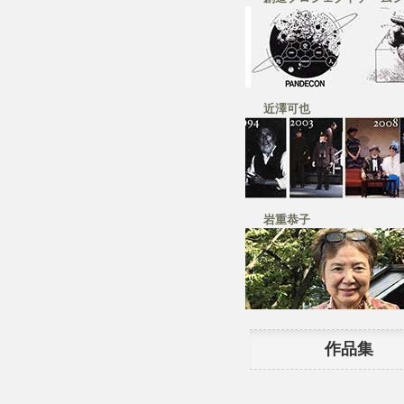
近澤可也
岩重恭子
作品集