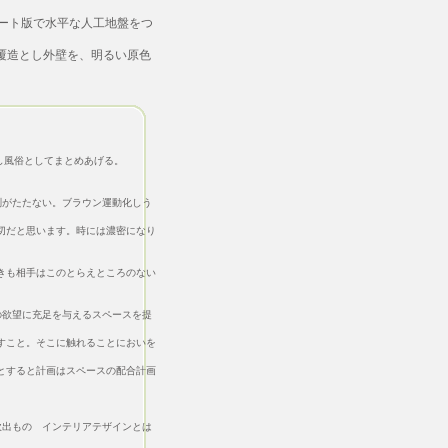
ート版で水平な人工地盤をつ
覆造とし外壁を、明るい原色
し風俗としてまとめあげる。
がたたない。ブラウン運動化しう
だと思います。時には濃密になり
も相手はこのとらえところのない
欲望に充足を与えるスペースを提
こと。そこに触れることにおいを
すると計画はスペースの配合計画
出もの インテリアテザインとは