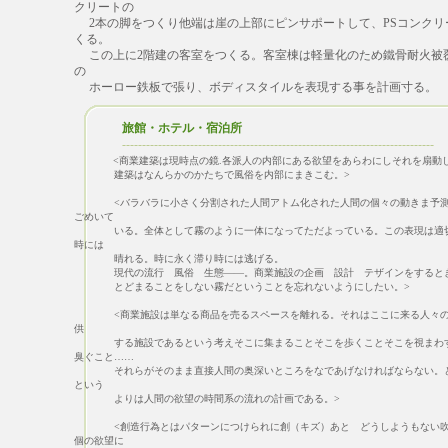
クリートの
2本の脚をつくり他端は崖の上部にピンサポートして、PSコンクリ
くる。
この上に2階建の客室をつくる。客室棟は軽量化のため鐵骨耐火被
の
ホーロー鉄板で張り、ボディスタイルを表現する事を計画寸る。
旅館・ホテル・宿泊所
------------------------------------------------------------------------------
<商業建築は現時点の鏡.各派人の内部にある欲望をあらわにしそれを扇動
建築はなんらかのかたちで風俗を内部にまきこむ。>
<バラバラに小さく分割された人間アトム化された人間の個々の動きま予測
ごめいて
いる。全体として霧のように一体になってただよっている。この表現は適切
時には
晴れる。時に永く滞り時には逃げる。
現代の流行 風俗 生態――。商業施設の企画 設計 テザインをするとき
とどまることをしない霧だということを忘れないようにしたい。>
<商業施設は単なる商品を売るスペースを離れる。それはここに来る人々の
供
する施設であるという考えそこに集まることそこを歩くことそこを視まわす
臭ぐこと……
それらがそのまま直接人間の奥深いところをなであげなければならない。と
という
よりは人間の欲望の時間系の流れの計画である。>
<創造行為とはパターンにつけられに創（キズ）あと どうしようもない吹
個の欲望に